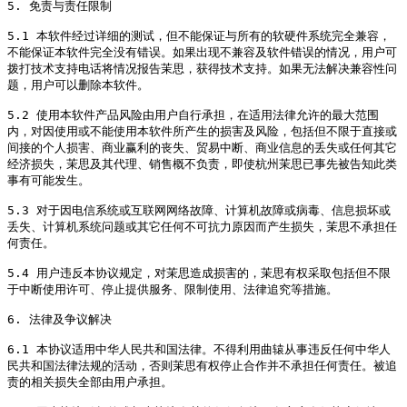
5. 免责与责任限制

5.1 本软件经过详细的测试，但不能保证与所有的软硬件系统完全兼容，
不能保证本软件完全没有错误。如果出现不兼容及软件错误的情况，用户可
拨打技术支持电话将情况报告茉思，获得技术支持。如果无法解决兼容性问
题，用户可以删除本软件。

5.2 使用本软件产品风险由用户自行承担，在适用法律允许的最大范围
内，对因使用或不能使用本软件所产生的损害及风险，包括但不限于直接或
间接的个人损害、商业赢利的丧失、贸易中断、商业信息的丢失或任何其它
经济损失，茉思及其代理、销售概不负责，即使杭州茉思已事先被告知此类
事有可能发生。

5.3 对于因电信系统或互联网网络故障、计算机故障或病毒、信息损坏或
丢失、计算机系统问题或其它任何不可抗力原因而产生损失，茉思不承担任
何责任。

5.4 用户违反本协议规定，对茉思造成损害的，茉思有权采取包括但不限
于中断使用许可、停止提供服务、限制使用、法律追究等措施。

6. 法律及争议解决

6.1 本协议适用中华人民共和国法律。不得利用曲辕从事违反任何中华人
民共和国法律法规的活动，否则茉思有权停止合作并不承担任何责任。被追
责的相关损失全部由用户承担。
