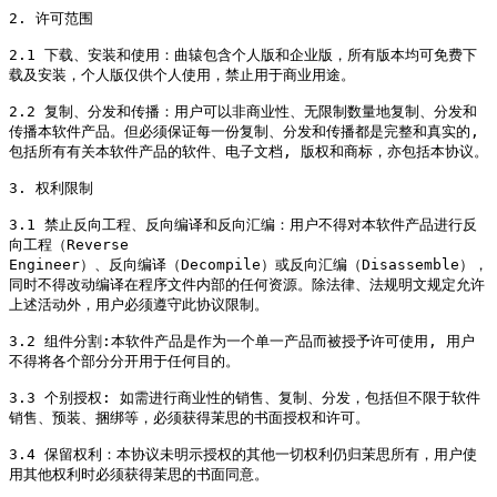
2. 许可范围

2.1 下载、安装和使用：曲辕包含个人版和企业版，所有版本均可免费下
载及安装，个人版仅供个人使用，禁止用于商业用途。

2.2 复制、分发和传播：用户可以非商业性、无限制数量地复制、分发和
传播本软件产品。但必须保证每一份复制、分发和传播都是完整和真实的,

包括所有有关本软件产品的软件、电子文档, 版权和商标，亦包括本协议。

3. 权利限制

3.1 禁止反向工程、反向编译和反向汇编：用户不得对本软件产品进行反
向工程（Reverse

Engineer）、反向编译（Decompile）或反向汇编（Disassemble），
同时不得改动编译在程序文件内部的任何资源。除法律、法规明文规定允许
上述活动外，用户必须遵守此协议限制。

3.2 组件分割:本软件产品是作为一个单一产品而被授予许可使用, 用户
不得将各个部分分开用于任何目的。

3.3 个别授权: 如需进行商业性的销售、复制、分发，包括但不限于软件
销售、预装、捆绑等，必须获得茉思的书面授权和许可。

3.4 保留权利：本协议未明示授权的其他一切权利仍归茉思所有，用户使
用其他权利时必须获得茉思的书面同意。
