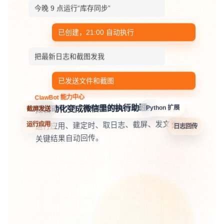
今晚 9 点运行“库存同步”
已创建，21:00 自动执行
把最新日志和截图发我
已发送文件和截图
ClawBot 能力中心
把自动化变成微信里的执行助理
长日志转文件，消息按微信限制自动分批
截屏发送
Python 扩展
运行应用、建定时、取日志、截屏、发文件，
日志回传
定时提醒
运行应用
关键结果自动回传。